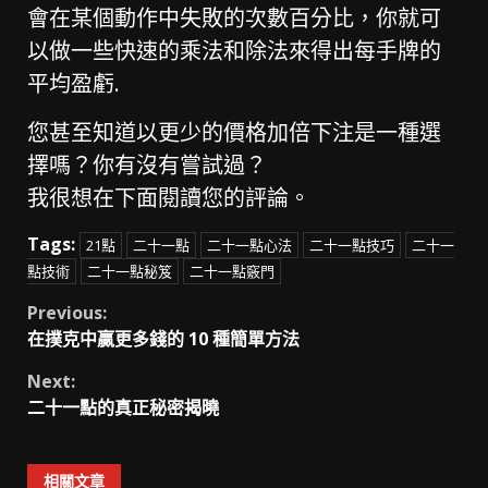
會在某個動作中失敗的次數百分比，你就可
以做一些快速的乘法和除法來得出每手牌的
平均盈虧.
您甚至知道以更少的價格加倍下注是一種選
擇嗎？你有沒有嘗試過？
我很想在下面閱讀您的評論。
Tags:
21點
二十一點
二十一點心法
二十一點技巧
二十一
點技術
二十一點秘笈
二十一點竅門
Continue
Previous:
在撲克中贏更多錢的 10 種簡單方法
Reading
Next:
二十一點的真正秘密揭曉
相關文章