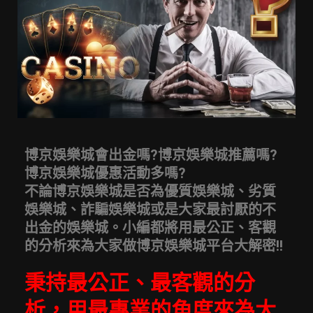
博京娛樂城會出金嗎?博京娛樂城推薦嗎?
博京娛樂城優惠活動多嗎?
不論博京娛樂城是否為優質娛樂城、劣質
娛樂城、
詐騙娛樂城
或是大家最討厭的
不
出金的娛樂城
。小編都將用最公正、客觀
的分析來為大家做博京
娛樂城平台
大解密!!
秉持最公正、最客觀的分
析，用最專業的角度來為大