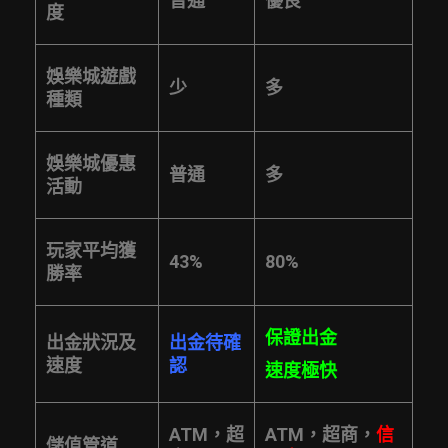
普通
優良
度
娛樂城遊戲
少
多
種類
娛樂城優惠
普通
多
活動
玩家平均獲
43%
80%
勝率
保證出金
出金狀況及
出金待確
速度
認
速度極快
ATM，超
ATM，超商，
信
儲值管道