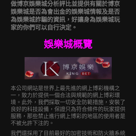
做博京
娛樂城分析評比
並提供有關於博京
娛樂城是否為會出金的娛樂城情報及是否
為
娛樂城詐騙
的資訊，好讓身為娛樂城玩
家的你們可以自行決定。
娛樂城概覽
本公司網站是世界上最先進的網上博彩機構之
一，致力於提供一個合法與規範的網上博彩環
境。此外，我們採取一切安全防範措施，安裝了
良好的科技設備，保證只為符合條件的玩家提供
服務，那些禁止進行網上博彩的地區的使用者是
不被允許下注的。
我們還採用了目前最好的加密技術和防火牆系統