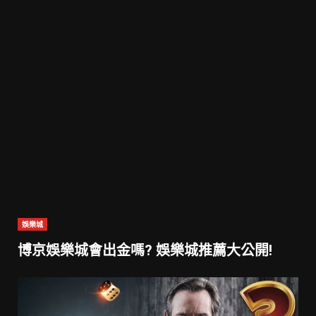
娛樂城
博京娛樂城會出金嗎? 娛樂城推薦大公開!