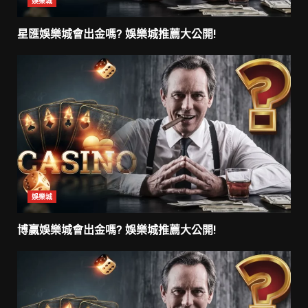
娛樂城
星匯娛樂城會出金嗎? 娛樂城推薦大公開!
娛樂城
博贏娛樂城會出金嗎? 娛樂城推薦大公開!