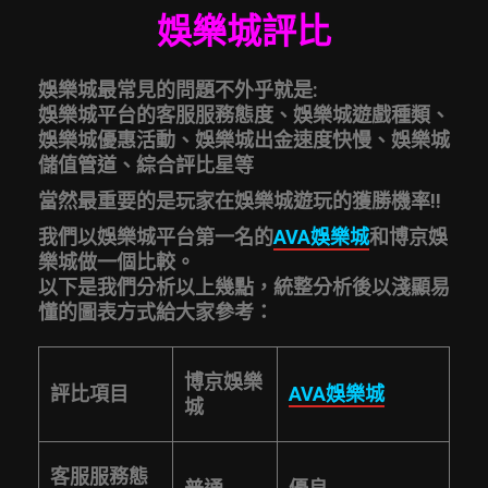
娛樂城評比
娛樂城最常見的問題不外乎就是:
娛樂城平台的客服服務態度、娛樂城遊戲種類、
娛樂城優惠活動、娛樂城出金速度快慢、娛樂城
儲值管道、綜合評比星等
當然最重要的是玩家在娛樂城遊玩的獲勝機率!!
我們以娛樂城平台第一名的
AVA娛樂城
和博京娛
樂城做一個比較。
以下是我們分析以上幾點，統整分析後以淺顯易
懂的圖表方式給大家參考：
博京娛樂
評比項目
AVA娛樂城
城
客服服務態