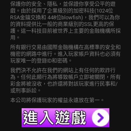
保護你的安全、隱私，並保證你享受公平的遊
戲。由於採用了企業級別的加密科技(1024位
RSA金鑰交換和 448位blowfish)，我們可以為你
的資料提供比一般的商業級別的SSL更高的保
護。這一科技目前被世界上主要的金融機構所採
用。
所有銀行交易由國際金融機構在高標準的安全和
機密的網路中進行。進入玩家帳戶資料也必須有
玩家唯一的登錄ID和密碼。
我們決不允許在我們的網站上有任何的欺詐行
為。任何此類行為將導致帳戶立即被關閉，所有
彩金將被沒收，也許還將對該玩家進行民事和/
或刑事訴訟。
本公司將保護玩家的權益永遠放在第一。