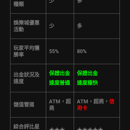
少
多
種類
娛樂城優惠
少
多
活動
玩家平均獲
55%
80%
勝率
保證出金
保證出金
出金狀況及
速度
速度普通
速度極快
ATM，超
ATM，超商，
信
儲值管道
商
用卡
綜合評比星
★★★
★★★★★