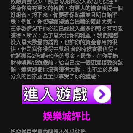
啟動資金很少，那麼 就選擇投入較低的投注。
這樣你會有更多的轉數，有更大的機會獲得一個
好組合。接下來，你要確保熟讀並且明白賠率
表。例如，你想要獲得這台機器的累計大獎，
在多數情況下你必須已經投入最多的幣才有可能
獲得。所以，為了最大化你的利益 ，我們建議
投入最大數量的錢幣。也許你的資金會用的很
快，但是當你獲得中獎組 合的時候會很值得。
你將獲得2倍或者3倍的獎金。最後，在你開始
財神娛樂城遊戲前，給自己定一個願意接受的數
額。這樣即使你沒有獲得大獎 ，也不至於身無
分文的回家並且至少享受了你的體驗。
娛樂城評比
娛樂城最常見的問題不外乎就是: