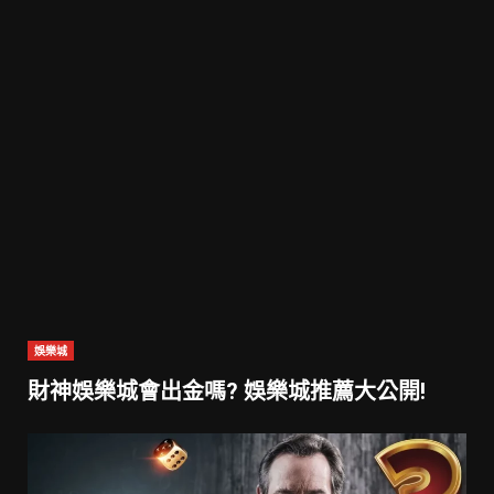
娛樂城
財神娛樂城會出金嗎? 娛樂城推薦大公開!