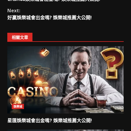
Next:
好贏娛樂城會出金嗎? 娛樂城推薦大公開!
相關文章
娛樂城
星匯娛樂城會出金嗎? 娛樂城推薦大公開!