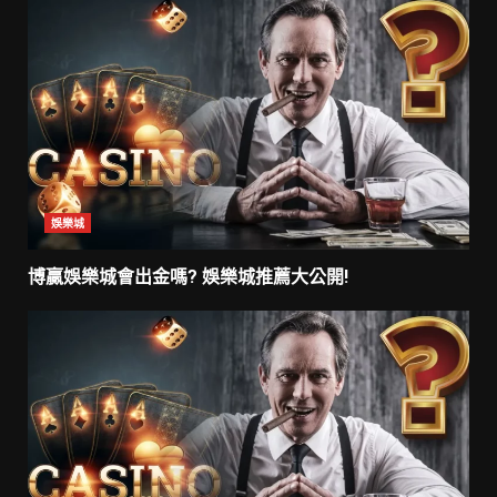
娛樂城
博贏娛樂城會出金嗎? 娛樂城推薦大公開!