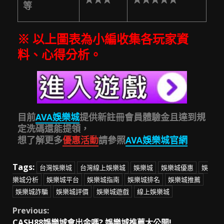
等
※ 以上圖表為小編收集各玩家資
料、心得分析。
目前
AVA娛樂城
提供新註冊會員體驗金且達到規
定洗碼還能提領，
想了解更多
優惠活動
請參照
AVA娛樂城官網
Tags:
台灣娛樂城
台灣線上娛樂城
娛樂城
娛樂城優惠
娛
樂城分析
娛樂城平台
娛樂城指南
娛樂城排名
娛樂城推薦
娛樂城詐騙
娛樂城評價
娛樂城遊戲
線上娛樂城
Previous:
CASH88娛樂城會出金嗎? 娛樂城推薦大公開!