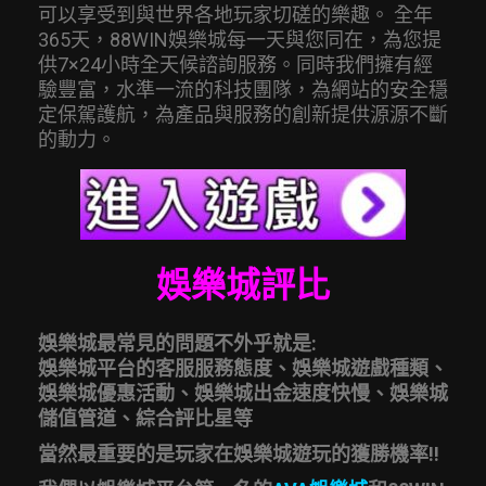
可以享受到與世界各地玩家切磋的樂趣。 全年
365天，88WIN娛樂城每一天與您同在，為您提
供7×24小時全天候諮詢服務。同時我們擁有經
驗豐富，水準一流的科技團隊，為網站的安全穩
定保駕護航，為產品與服務的創新提供源源不斷
的動力。
娛樂城評比
娛樂城最常見的問題不外乎就是:
娛樂城平台的客服服務態度、娛樂城遊戲種類、
娛樂城優惠活動、娛樂城出金速度快慢、娛樂城
儲值管道、綜合評比星等
當然最重要的是玩家在娛樂城遊玩的獲勝機率!!