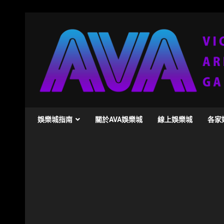
Skip
to
content
娛樂城指南
關於AVA娛樂城
線上娛樂城
各家