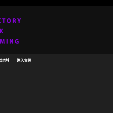
娛樂城
進入官網