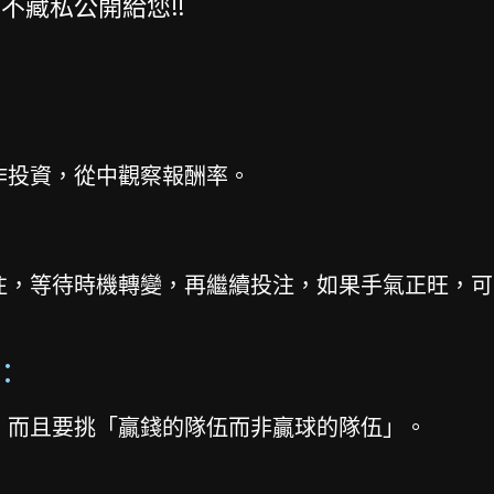
不藏私公開給您!!
作投資，從中觀察報酬率。
注，等待時機轉變，再繼續投注，如果手氣正旺，可
：
，而且要挑「贏錢的隊伍而非贏球的隊伍」。