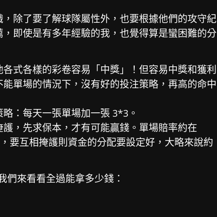
識，除了要了解球隊屬性外，也要根據他們的攻守紀
薦，即使是有多年經驗的我，也覺得算是蠻困難的分
他各式各樣的彩卷容易「中獎」！但容易中獎和獲利
不能單場的情況下，沒有好的投注策略，再高的命中
略：每天一張單場加一張 3*3。
掩護，先求保本，才有可能贏錢。單場賠率約在
9~3.3間，要互相掩護則資金的分配要設定好，大略來說約
*3，我們來看看全過能拿多少錢：