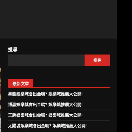
搜尋
搜尋
最新文章
星匯娛樂城會出金嗎? 娛樂城推薦大公開!
博贏娛樂城會出金嗎? 娛樂城推薦大公開!
王牌娛樂城會出金嗎? 娛樂城推薦大公開!
太陽城娛樂城會出金嗎? 娛樂城推薦大公開!