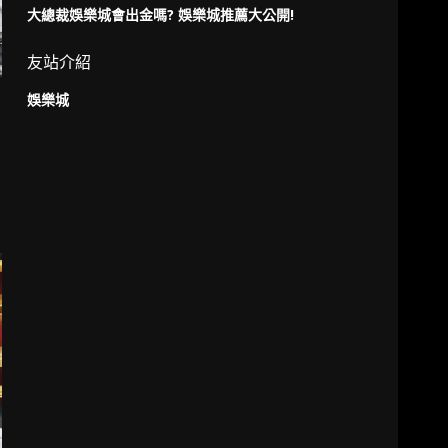
大總裁娛樂城會出金嗎? 娛樂城推薦大公開!
友站介紹
娛樂城