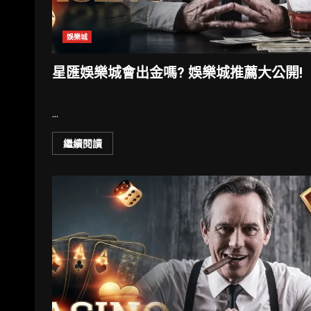
娛樂城
星匯娛樂城會出金嗎? 娛樂城推薦大公開!
...
繼續閱讀