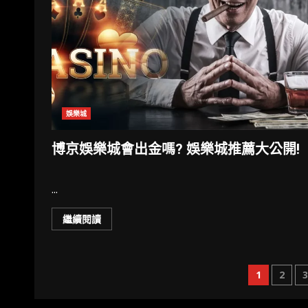
娛樂城
博京娛樂城會出金嗎? 娛樂城推薦大公開!
...
繼續閱讀
文
1
2
章