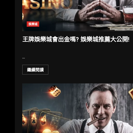
娛樂城
王牌娛樂城會出金嗎? 娛樂城推薦大公開!
...
繼續閱讀