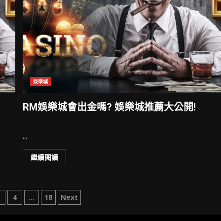
娛樂城
RM娛樂城會出金嗎? 娛樂城推薦大公開!
...
繼續閱讀
3
4
...
18
Next